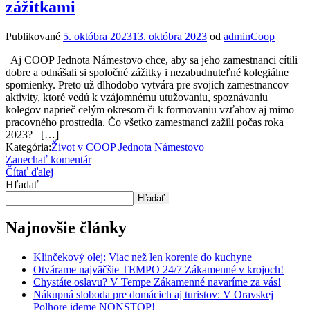
zážitkami
Publikované
5. októbra 2023
13. októbra 2023
od
adminCoop
Aj COOP Jednota Námestovo chce, aby sa jeho zamestnanci cítili
dobre a odnášali si spoločné zážitky i nezabudnuteľné kolegiálne
spomienky. Preto už dlhodobo vytvára pre svojich zamestnancov
aktivity, ktoré vedú k vzájomnému utužovaniu, spoznávaniu
kolegov naprieč celým okresom či k formovaniu vzťahov aj mimo
pracovného prostredia. Čo všetko zamestnanci zažili počas roka
2023? […]
Kategória:
Život v COOP Jednota Námestovo
Zanechať komentár
Čítať ďalej
Hľadať
Hľadať
Najnovšie články
Klinčekový olej: Viac než len korenie do kuchyne
Otvárame najväčšie TEMPO 24/7 Zákamenné v krojoch!
Chystáte oslavu? V Tempe Zákamenné navaríme za vás!
Nákupná sloboda pre domácich aj turistov: V Oravskej
Polhore ideme NONSTOP!