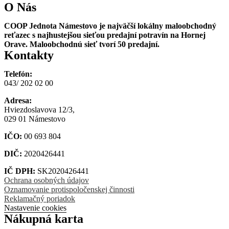
O Nás
COOP Jednota Námestovo je najväčší lokálny maloobchodný
reťazec s najhustejšou sieťou predajní potravín na Hornej
Orave. Maloobchodnú sieť tvorí 50 predajní.
Kontakty
Telefón:
043/ 202 02 00
Adresa:
Hviezdoslavova 12/3,
029 01 Námestovo
IČO:
00 693 804
DIČ:
2020426441
IČ DPH:
SK2020426441
Ochrana osobných údajov
Oznamovanie protispoločenskej činnosti
Reklamačný poriadok
Nastavenie cookies
Nákupná karta