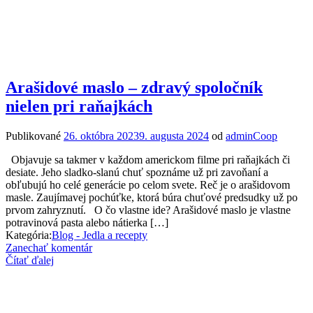
Arašidové maslo – zdravý spoločník
nielen pri raňajkách
Publikované
26. októbra 2023
9. augusta 2024
od
adminCoop
Objavuje sa takmer v každom americkom filme pri raňajkách či
desiate. Jeho sladko-slanú chuť spoznáme už pri zavoňaní a
obľubujú ho celé generácie po celom svete. Reč je o arašidovom
masle. Zaujímavej pochúťke, ktorá búra chuťové predsudky už po
prvom zahryznutí. O čo vlastne ide? Arašidové maslo je vlastne
potravinová pasta alebo nátierka […]
Kategória:
Blog - Jedla a recepty
Zanechať komentár
Čítať ďalej