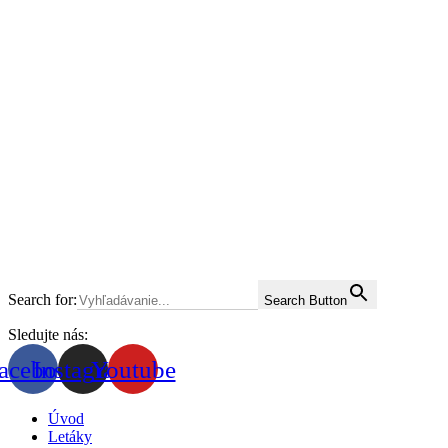
Search for:
Search Button
Sledujte nás:
acebook
Instagram
Youtube
Úvod
Letáky