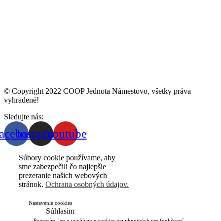
© Copyright 2022 COOP Jednota Námestovo, všetky práva
vyhradené!
Sledujte nás:
acebook
Instagram
Youtube
Súbory cookie používame, aby
sme zabezpečili čo najlepšie
prezeranie našich webových
stránok.
Ochrana osobných údajov.
Nastavenie cookies
Súhlasím
Poprosím, len o využívanie cookies nevyhnutných pre funkčnosť