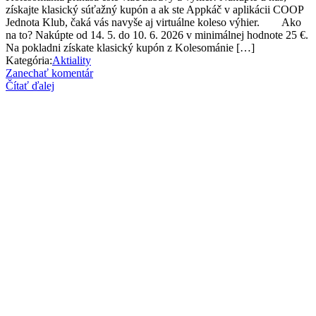
získajte klasický súťažný kupón a ak ste Appkáč v aplikácii COOP
Jednota Klub, čaká vás navyše aj virtuálne koleso výhier. Ako
na to? Nakúpte od 14. 5. do 10. 6. 2026 v minimálnej hodnote 25 €.
Na pokladni získate klasický kupón z Kolesománie […]
Kategória:
Aktiality
Zanechať komentár
Čítať ďalej