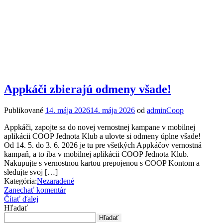
Appkáči zbierajú odmeny všade!
Publikované
14. mája 2026
14. mája 2026
od
adminCoop
Appkáči, zapojte sa do novej vernostnej kampane v mobilnej
aplikácii COOP Jednota Klub a ulovte si odmeny úplne všade!
Od 14. 5. do 3. 6. 2026 je tu pre všetkých Appkáčov vernostná
kampaň, a to iba v mobilnej aplikácii COOP Jednota Klub.
Nakupujte s vernostnou kartou prepojenou s COOP Kontom a
sledujte svoj […]
Kategória:
Nezaradené
Zanechať komentár
Čítať ďalej
Hľadať
Hľadať