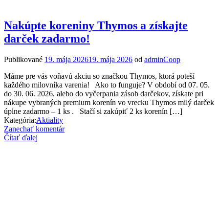
Nakúpte koreniny Thymos a získajte
darček zadarmo!
Publikované
19. mája 2026
19. mája 2026
od
adminCoop
Máme pre vás voňavú akciu so značkou Thymos, ktorá poteší
každého milovníka varenia! Ako to funguje? V období od 07. 05.
do 30. 06. 2026, alebo do vyčerpania zásob darčekov, získate pri
nákupe vybraných premium korenín vo vrecku Thymos milý darček
úplne zadarmo – 1 ks . Stačí si zakúpiť 2 ks korenín […]
Kategória:
Aktiality
Zanechať komentár
Čítať ďalej