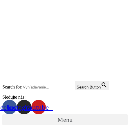
Search for:
Search Button
Sledujte nás:
acebook
Instagram
Youtube
Menu