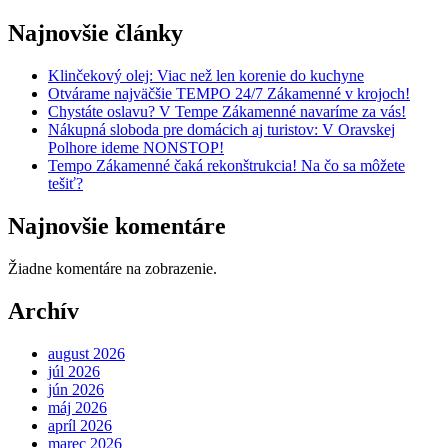
Najnovšie články
Klinčekový olej: Viac než len korenie do kuchyne
Otvárame najväčšie TEMPO 24/7 Zákamenné v krojoch!
Chystáte oslavu? V Tempe Zákamenné navaríme za vás!
Nákupná sloboda pre domácich aj turistov: V Oravskej
Polhore ideme NONSTOP!
Tempo Zákamenné čaká rekonštrukcia! Na čo sa môžete
tešiť?
Najnovšie komentáre
Žiadne komentáre na zobrazenie.
Archív
august 2026
júl 2026
jún 2026
máj 2026
apríl 2026
marec 2026