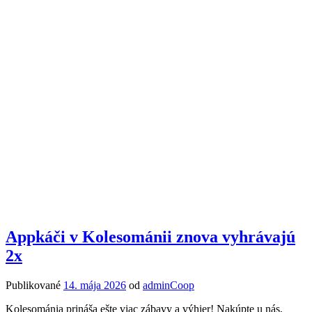
Appkáči v Kolesománii znova vyhrávajú
2x
Publikované
14. mája 2026
od
adminCoop
Kolesománia prináša ešte viac zábavy a výhier! Nakúpte u nás,