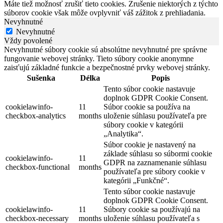
Máte tiež možnosť zrušiť tieto cookies. Zrušenie niektorých z týchto
súborov cookie však môže ovplyvniť váš zážitok z prehliadania.
Nevyhnutné
Nevyhnutné
Vždy povolené
Nevyhnutné súbory cookie sú absolútne nevyhnutné pre správne
fungovanie webovej stránky. Tieto súbory cookie anonymne
zaisťujú základné funkcie a bezpečnostné prvky webovej stránky.
Sušenka
Délka
Popis
Tento súbor cookie nastavuje
doplnok GDPR Cookie Consent.
cookielawinfo-
11
Súbor cookie sa používa na
checkbox-analytics
months
uloženie súhlasu používateľa pre
súbory cookie v kategórii
„Analytika“.
Súbor cookie je nastavený na
základe súhlasu so súbormi cookie
cookielawinfo-
11
GDPR na zaznamenanie súhlasu
checkbox-functional
months
používateľa pre súbory cookie v
kategórii „Funkčné“.
Tento súbor cookie nastavuje
doplnok GDPR Cookie Consent.
cookielawinfo-
11
Súbory cookie sa používajú na
checkbox-necessary
months
uloženie súhlasu používateľa s