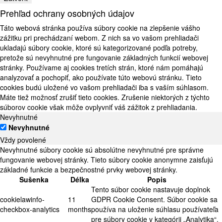
Prehľad ochrany osobných údajov
Táto webová stránka používa súbory cookie na zlepšenie vášho
zážitku pri prechádzaní webom. Z nich sa vo vašom prehliadači
ukladajú súbory cookie, ktoré sú kategorizované podľa potreby,
pretože sú nevyhnutné pre fungovanie základných funkcií webovej
stránky. Používame aj cookies tretích strán, ktoré nám pomáhajú
analyzovať a pochopiť, ako používate túto webovú stránku. Tieto
cookies budú uložené vo vašom prehliadači iba s vaším súhlasom.
Máte tiež možnosť zrušiť tieto cookies. Zrušenie niektorých z týchto
súborov cookie však môže ovplyvniť váš zážitok z prehliadania.
Nevyhnutné
Nevyhnutné
Vždy povolené
Nevyhnutné súbory cookie sú absolútne nevyhnutné pre správne
fungovanie webovej stránky. Tieto súbory cookie anonymne zaisťujú
základné funkcie a bezpečnostné prvky webovej stránky.
Sušenka
Délka
Popis
Tento súbor cookie nastavuje doplnok
cookielawinfo-
11
GDPR Cookie Consent. Súbor cookie sa
checkbox-analytics
months
používa na uloženie súhlasu používateľa
pre súbory cookie v kategórii „Analytika“.