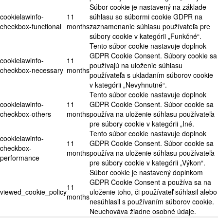
Súbor cookie je nastavený na základe
cookielawinfo-
11
súhlasu so súbormi cookie GDPR na
checkbox-functional
months
zaznamenanie súhlasu používateľa pre
súbory cookie v kategórii „Funkčné“.
Tento súbor cookie nastavuje doplnok
GDPR Cookie Consent. Súbory cookie sa
cookielawinfo-
11
používajú na uloženie súhlasu
checkbox-necessary
months
používateľa s ukladaním súborov cookie
v kategórii „Nevyhnutné“.
Tento súbor cookie nastavuje doplnok
cookielawinfo-
11
GDPR Cookie Consent. Súbor cookie sa
checkbox-others
months
používa na uloženie súhlasu používateľa
pre súbory cookie v kategórii „Iné.
Tento súbor cookie nastavuje doplnok
cookielawinfo-
11
GDPR Cookie Consent. Súbor cookie sa
checkbox-
months
používa na uloženie súhlasu používateľa
performance
pre súbory cookie v kategórii „Výkon“.
Súbor cookie je nastavený doplnkom
GDPR Cookie Consent a používa sa na
11
viewed_cookie_policy
uloženie toho, či používateľ súhlasil alebo
months
nesúhlasil s používaním súborov cookie.
Neuchováva žiadne osobné údaje.