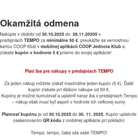
Okamžitá odmena
Nakúpte v období od
30.10.2025
do
26.11.20205
v
predajniach
TEMPO
za
minimálne 50 €
, preukážte sa vernostnou
kartou COOP Klub v
mobilnej aplikácii COOP Jednota Klub
a
získate
kupón v hodnote 5 €
priamo do svojej aplikácie!
Platí
iba pre nákupy v predajniach TEMPO
Za jeden nákup môžete získať maximálne jeden kupón (5 €). Ďalší
kupón získate pri ďalšom nákupe od 50 €.
Kupóny je možné kumulovať a uplatniť naraz iba v predajniach Tempo
– nákup však musí byť aspoň v hodnote ich celkovej sumy.
Platnosť kupónu
je od
30.10.2025
do
30. 11. 2025.
Kupón uplatníte
naskenovaním
QR kódu
z mobilnej aplikácie pri pokladni.
Tempo, tempo, čaká vás vaše TEMPO!