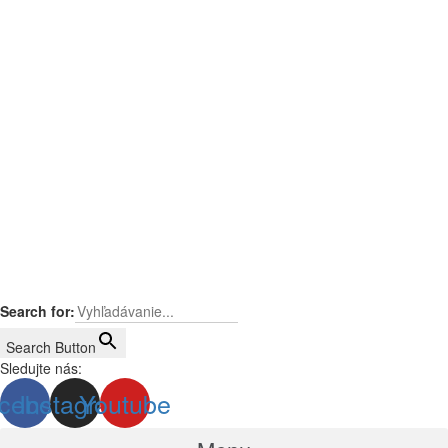
Search for:
Search Button
Sledujte nás:
cebook
Instagram
Youtube