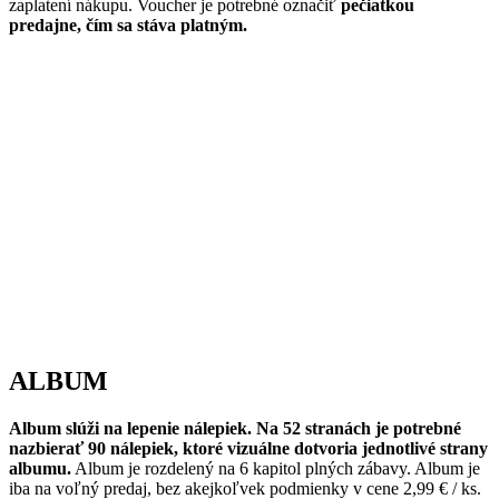
zaplatení nákupu. Voucher je potrebné označiť
pečiatkou
predajne, čím sa stáva platným.
ALBUM
Album slúži na lepenie nálepiek. Na 52 stranách je potrebné
nazbierať 90 nálepiek, ktoré vizuálne dotvoria jednotlivé strany
albumu.
Album je rozdelený na 6 kapitol plných zábavy. Album je
iba na voľný predaj, bez akejkoľvek podmienky v cene 2,99 € / ks.