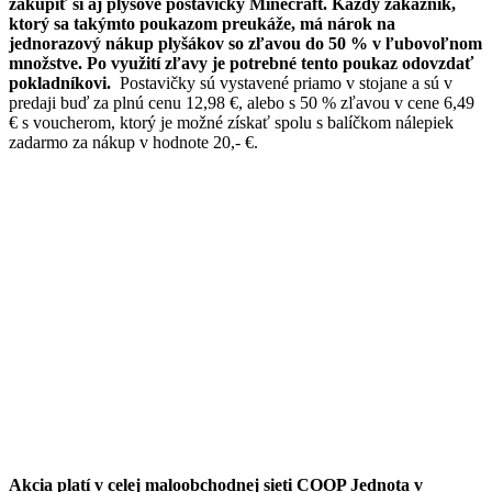
zakúpiť si aj plyšové postavičky Minecraft. Každý zákazník,
ktorý sa takýmto poukazom preukáže, má nárok na
jednorazový nákup plyšákov so zľavou do 50 % v ľubovoľnom
množstve. Po využití zľavy je potrebné tento poukaz odovzdať
pokladníkovi.
Postavičky sú vystavené priamo v stojane a sú v
predaji buď za plnú cenu 12,98 €, alebo s 50 % zľavou v cene 6,49
€ s voucherom, ktorý je možné získať spolu s balíčkom nálepiek
zadarmo za nákup v hodnote 20,- €.
A
kcia platí v celej maloobchodnej sieti COOP Jednota v