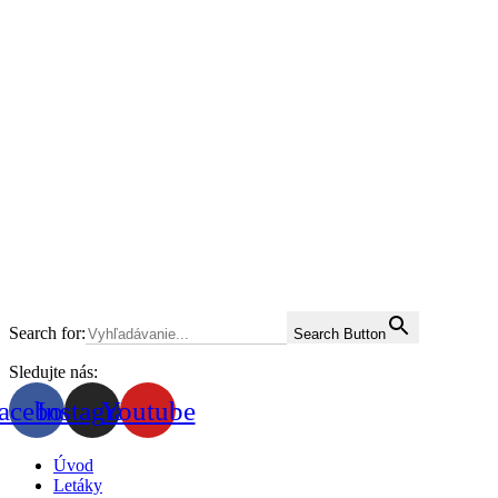
Search for:
Search Button
Sledujte nás:
acebook
Instagram
Youtube
Úvod
Letáky