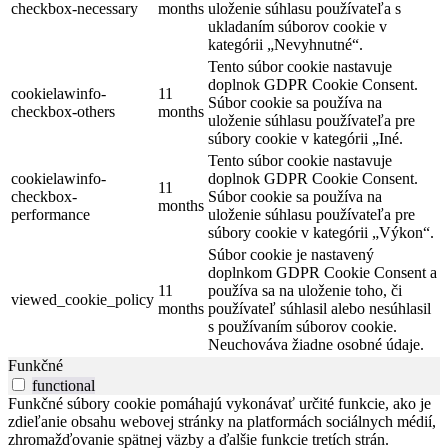
checkbox-necessary
months
uloženie súhlasu používateľa s
ukladaním súborov cookie v
kategórii „Nevyhnutné“.
Tento súbor cookie nastavuje
doplnok GDPR Cookie Consent.
cookielawinfo-
11
Súbor cookie sa používa na
checkbox-others
months
uloženie súhlasu používateľa pre
súbory cookie v kategórii „Iné.
Tento súbor cookie nastavuje
cookielawinfo-
doplnok GDPR Cookie Consent.
11
checkbox-
Súbor cookie sa používa na
months
performance
uloženie súhlasu používateľa pre
súbory cookie v kategórii „Výkon“.
Súbor cookie je nastavený
doplnkom GDPR Cookie Consent a
11
používa sa na uloženie toho, či
viewed_cookie_policy
months
používateľ súhlasil alebo nesúhlasil
s používaním súborov cookie.
Neuchováva žiadne osobné údaje.
Funkčné
functional
Funkčné súbory cookie pomáhajú vykonávať určité funkcie, ako je
zdieľanie obsahu webovej stránky na platformách sociálnych médií,
zhromažďovanie spätnej väzby a ďalšie funkcie tretích strán.