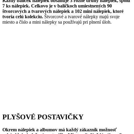
Každý balíček nálepiek obsahuje 3 rôzne druhy nálepiek, spolu
7 ks nálepiek. Celkovo je v balíčkoch umiestnených 90
štvorcových a tvarových nálepiek a 102 mini nálepiek, ktoré
tvoria celú kolekciu.
Štvorcové a tvarové nálepky majú svoje
miesto a číslo a mini nálepky sa používajú pri plnení úloh.
PLYŠOVÉ POSTAVIČKY
Okrem nálepiek a albumov má každý zákazník možnosť