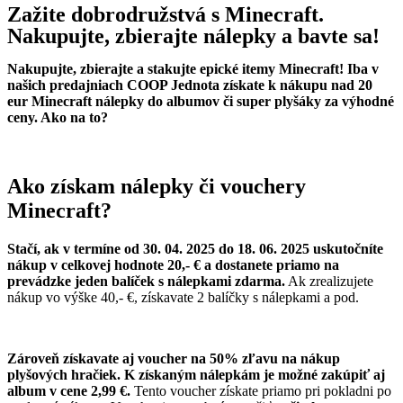
Zažite dobrodružstvá s Minecraft.
Nakupujte, zbierajte nálepky a bavte sa!
Nakupujte, zbierajte a stakujte epické itemy Minecraft! Iba v
našich predajniach COOP Jednota získate k nákupu nad 20
eur Minecraft nálepky do albumov či super plyšáky za výhodné
ceny. Ako na to?
Ako získam nálepky či vouchery
Minecraft?
Stačí, ak v termíne od
30. 04. 2025 do 18. 06. 2025 uskutočníte
nákup v celkovej
hodnote 20,- € a
dostanete priamo na
prevádzke jeden balíček s nálepkami zdarma.
Ak zrealizujete
nákup vo výške 40,- €, získavate 2 balíčky s nálepkami a pod.
Zároveň získavate aj voucher na 50% zľavu na nákup
plyšových hračiek. K získaným nálepkám je možné zakúpiť aj
album v cene 2,99 €.
Tento voucher získate priamo pri pokladni po