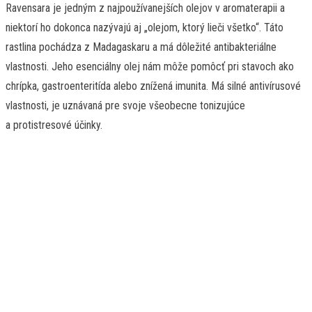
Ravensara je jedným z najpoužívanejších olejov v aromaterapii a
niektorí ho dokonca nazývajú aj „olejom, ktorý lieči všetko“. Táto
rastlina pochádza z Madagaskaru a má dôležité antibakteriálne
vlastnosti. Jeho esenciálny olej nám môže pomôcť pri stavoch ako
chrípka, gastroenteritída alebo znížená imunita. Má silné antivírusové
vlastnosti, je uznávaná pre svoje všeobecne tonizujúce
a protistresové účinky.