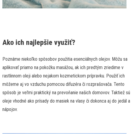
Ako ich najlepšie využiť?
Poznáme niekoľko spôsobov použitia esenciálnych olejov. Môžu sa
aplikovať priamo na pokožku masážou, ak ich predtým zriedime v
rastlinnom oleji alebo nejakom kozmetickom prípravku. Použiť ich
môžeme aj vo vzduchu pomocou difuzéra či rozprašovača. Tento
spôsob je veľmi praktický na prevoňanie našich domovov. Taktiež sú
oleje vhodné ako prísady do masiek na vlasy či dokonca aj do jedál a
nápojov.