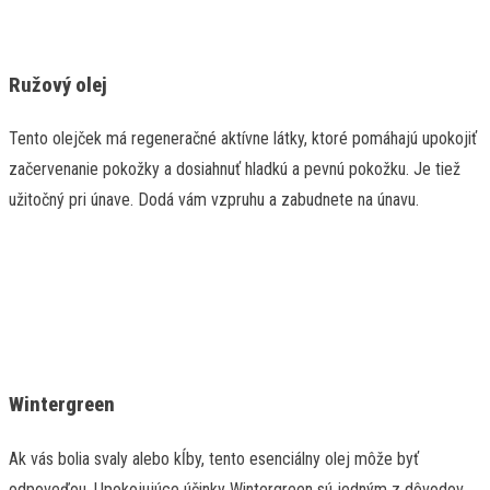
Ružový olej
Tento olejček má regeneračné aktívne látky, ktoré pomáhajú upokojiť
začervenanie pokožky a dosiahnuť hladkú a pevnú pokožku. Je tiež
užitočný pri únave. Dodá vám vzpruhu a zabudnete na únavu.
Wintergreen
Ak vás bolia svaly alebo kĺby, tento esenciálny olej môže byť
odpoveďou. Upokojujúce účinky Wintergreen sú jedným z dôvodov,