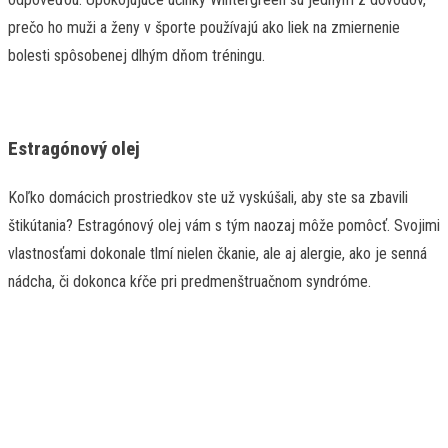
prečo ho muži a ženy v športe používajú ako liek na zmiernenie
bolesti spôsobenej dlhým dňom tréningu.
Estragónový olej
Koľko domácich prostriedkov ste už vyskúšali, aby ste sa zbavili
štikútania? Estragónový olej vám s tým naozaj môže pomôcť. Svojimi
vlastnosťami dokonale tlmí nielen čkanie, ale aj alergie, ako je senná
nádcha, či dokonca kŕče pri predmenštruačnom syndróme.