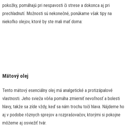
pokožky, pomáhajú pri nespavosti či strese a dokonca aj pri
prechladnutí. Možnosti sú nekonečné, ponúkame však tipy na
niekoľko olejov, ktoré by ste mali mať doma:
Mätový olej
Tento mätový esenciálny olej má analgetické a protizápalové
vlastnosti. Jeho svieža vôňa pomáha zmierniť nevoľnosť a bolesti
hlavy, takže sa zíde vždy, keď sa nám trochu točí hlava. Nájdeme ho
aj v podobe rôznych sprejov a rozprašovačov, ktorými si pokojne
môžeme aj osviežiť tvár.