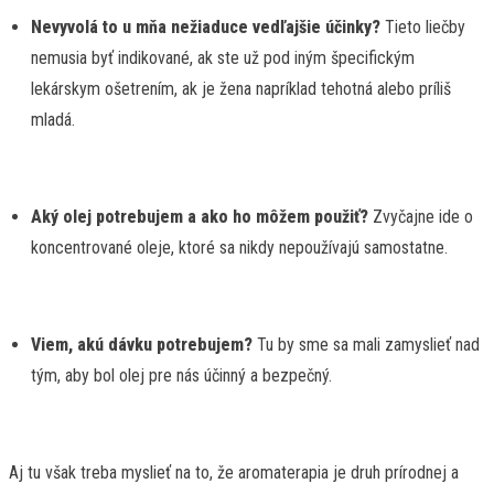
Nevyvolá to u mňa nežiaduce vedľajšie účinky?
Tieto liečby
nemusia byť indikované, ak ste už pod iným špecifickým
lekárskym ošetrením, ak je žena napríklad tehotná alebo príliš
mladá.
Aký olej potrebujem a ako ho môžem použiť?
Zvyčajne ide o
koncentrované oleje, ktoré sa nikdy nepoužívajú samostatne.
Viem, akú dávku potrebujem?
Tu by sme sa mali zamyslieť nad
tým, aby bol olej pre nás účinný a bezpečný.
Aj tu však treba myslieť na to, že aromaterapia je druh prírodnej a