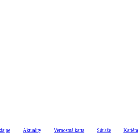
dajne
Aktuality
Vernostná karta
Súťaže
Kariéra