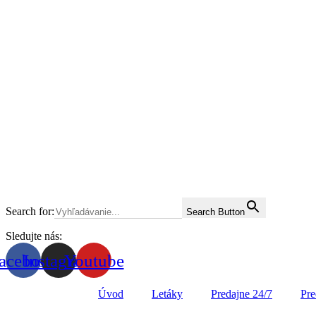
Search for:
Search Button
Sledujte nás:
acebook
Instagram
Youtube
Úvod
Letáky
Predajne 24/7
Pre