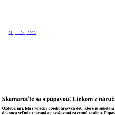
31 januára, 2023
Skamaráťte sa s púpavou! Liekom z náruči
Ozdoba jari, leta i vďačný objekt hravých detí, ktoré ju splietajú
dokonca veľmi uznávaná a považovaná za cennú rastlinu. Púpava