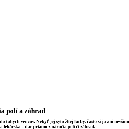
a polí a záhrad
 do tuhých vencov. Nebyť jej sýto žltej farby, často si ju ani nevš
 lekárska – dar priamo z náručia polí či záhrad.