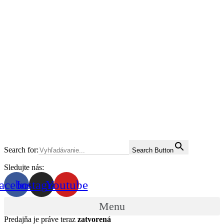
Search for:
Search Button
Sledujte nás:
acebook
Instagram
Youtube
Menu
Predajňa je práve teraz
zatvorená