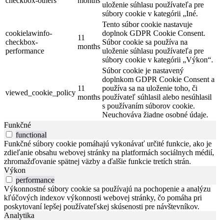
checkbox-others
months
uloženie súhlasu používateľa pre
súbory cookie v kategórii „Iné.
Tento súbor cookie nastavuje
cookielawinfo-
doplnok GDPR Cookie Consent.
11
checkbox-
Súbor cookie sa používa na
months
performance
uloženie súhlasu používateľa pre
súbory cookie v kategórii „Výkon“.
Súbor cookie je nastavený
doplnkom GDPR Cookie Consent a
11
používa sa na uloženie toho, či
viewed_cookie_policy
months
používateľ súhlasil alebo nesúhlasil
s používaním súborov cookie.
Neuchováva žiadne osobné údaje.
Funkčné
functional
Funkčné súbory cookie pomáhajú vykonávať určité funkcie, ako je
zdieľanie obsahu webovej stránky na platformách sociálnych médií,
zhromažďovanie spätnej väzby a ďalšie funkcie tretích strán.
Výkon
performance
Výkonnostné súbory cookie sa používajú na pochopenie a analýzu
kľúčových indexov výkonnosti webovej stránky, čo pomáha pri
poskytovaní lepšej používateľskej skúsenosti pre návštevníkov.
Analytika