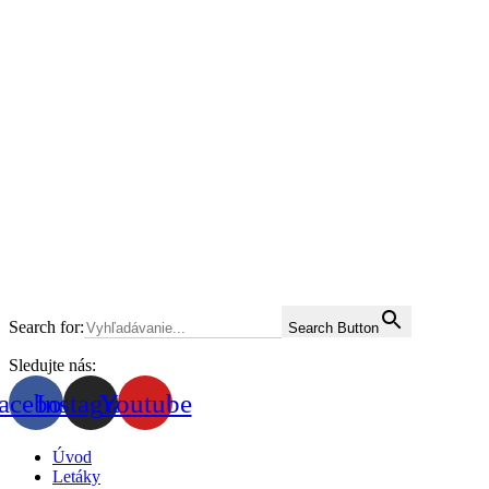
Search for:
Search Button
Sledujte nás:
acebook
Instagram
Youtube
Úvod
Letáky