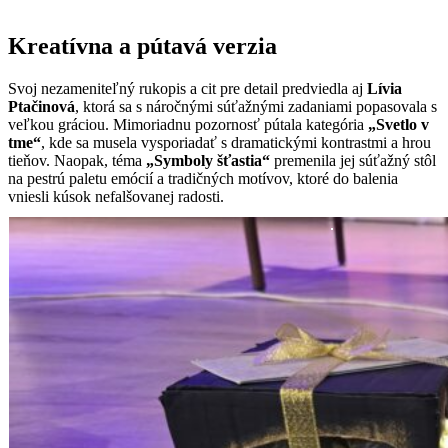
Kreatívna a pútavá verzia
Svoj nezameniteľný rukopis a cit pre detail predviedla aj
Lívia
Ptačinová
, ktorá sa s náročnými súťažnými zadaniami popasovala s
veľkou gráciou. Mimoriadnu pozornosť pútala kategória
„Svetlo v
tme“
, kde sa musela vysporiadať s dramatickými kontrastmi a hrou
tieňov. Naopak, téma
„Symboly šťastia“
premenila jej súťažný stôl
na pestrú paletu emócií a tradičných motívov, ktoré do balenia
vniesli kúsok nefalšovanej radosti.