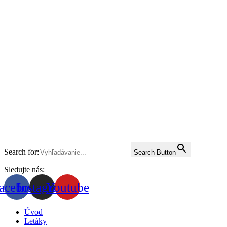
Search for:
Search Button
Sledujte nás:
acebook
Instagram
Youtube
Úvod
Letáky