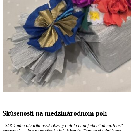
Skúsenosti na medzinárodnom poli
„Súťaž nám otvorila nové obzory a dala nám jedinečnú možnosť
porovnať si sily s rovesníkmi z iných krajín. Domov si odnášame