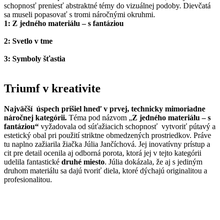
schopnosť preniesť abstraktné témy do vizuálnej podoby. Dievčatá
sa museli popasovať s tromi náročnými okruhmi.
1: Z jedného materiálu – s fantáziou
2: Svetlo v tme
3: Symboly šťastia
Triumf v kreativite
Najväčší úspech prišiel hneď v prvej, technicky mimoriadne
náročnej kategórii.
Téma pod názvom „
Z jedného materiálu – s
fantáziou“
vyžadovala od súťažiacich schopnosť vytvoriť pútavý a
estetický obal pri použití striktne obmedzených prostriedkov. Práve
tu naplno zažiarila žiačka Júlia Jančíchová. Jej inovatívny prístup a
cit pre detail ocenila aj odborná porota, ktorá jej v tejto kategórii
udelila fantastické
druhé miesto
. Júlia dokázala, že aj s jediným
druhom materiálu sa dajú tvoriť diela, ktoré dýchajú originalitou a
profesionalitou.