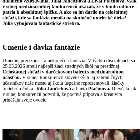
duálneho vzdelávania, Júlia Jančíchová a Lívia Ptačínová, však
v silnej medzinárodnej konkurencii ukázali, že v tomto odbore
patria k absolútnej špičke. A ako sa im darilo na celoštátnej
súťaži, kde sa fantázia menila na skutočné umelecké diela?
Júlia vybojovala fantastické striebro.
Umenie i dávka fantázie
Umenie, precíznosť a nekonečná fantázia. V týchto disciplínach sa
25.03.2026 stretli najlepší žiaci stredných škôl na prestížnej
Celoštátnej súťaži v darčekovom balení s medzinárodnou
účasťou.
V silnej konkurencii slovenských aj zahraničných
účastníkov naše mesto aj školu úspešne reprezentovali žiačky
tretieho ročníka
Júlia Jančíchová a Lívia Ptačínova.
Dievčatá tak
v silnej konkurencii potvrdili, že poctivá príprava a kreativita
prinášajú svoje ovocie.