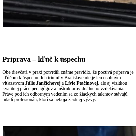
Príprava – kľúč k úspechu
Obe dievčatá v praxi potvrdili známe pravidlo, že poctivá príprava je
kľúčom k úspechu. Ich triumf v Bratislave nie je len osobným
víťazstvom
Júlie Jančíchovej
a
Lívie Ptačinovej
, ale aj vizitkou
kvalitnej práce pedagógov a inštruktorov duálneho vzdelávania.
Práve pod ich odborným vedením sa zo žiackych talentov stávajú
mladí profesionáli, ktorí sa neboja žiadnej výzvy.