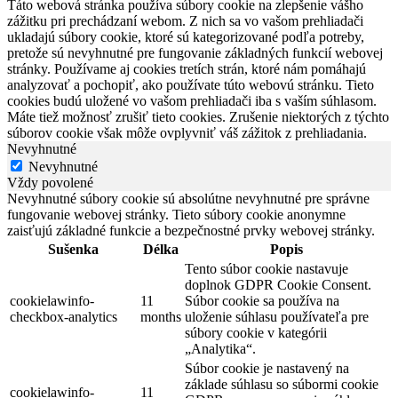
Táto webová stránka používa súbory cookie na zlepšenie vášho
zážitku pri prechádzaní webom. Z nich sa vo vašom prehliadači
ukladajú súbory cookie, ktoré sú kategorizované podľa potreby,
pretože sú nevyhnutné pre fungovanie základných funkcií webovej
stránky. Používame aj cookies tretích strán, ktoré nám pomáhajú
analyzovať a pochopiť, ako používate túto webovú stránku. Tieto
cookies budú uložené vo vašom prehliadači iba s vaším súhlasom.
Máte tiež možnosť zrušiť tieto cookies. Zrušenie niektorých z týchto
súborov cookie však môže ovplyvniť váš zážitok z prehliadania.
Nevyhnutné
Nevyhnutné
Vždy povolené
Nevyhnutné súbory cookie sú absolútne nevyhnutné pre správne
fungovanie webovej stránky. Tieto súbory cookie anonymne
zaisťujú základné funkcie a bezpečnostné prvky webovej stránky.
Sušenka
Délka
Popis
Tento súbor cookie nastavuje
doplnok GDPR Cookie Consent.
cookielawinfo-
11
Súbor cookie sa používa na
checkbox-analytics
months
uloženie súhlasu používateľa pre
súbory cookie v kategórii
„Analytika“.
Súbor cookie je nastavený na
základe súhlasu so súbormi cookie
cookielawinfo-
11