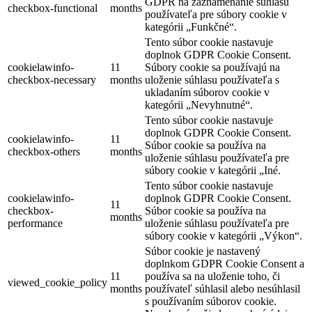
GDPR na zaznamenanie súhlasu
checkbox-functional
months
používateľa pre súbory cookie v
kategórii „Funkčné“.
Tento súbor cookie nastavuje
doplnok GDPR Cookie Consent.
cookielawinfo-
11
Súbory cookie sa používajú na
checkbox-necessary
months
uloženie súhlasu používateľa s
ukladaním súborov cookie v
kategórii „Nevyhnutné“.
Tento súbor cookie nastavuje
doplnok GDPR Cookie Consent.
cookielawinfo-
11
Súbor cookie sa používa na
checkbox-others
months
uloženie súhlasu používateľa pre
súbory cookie v kategórii „Iné.
Tento súbor cookie nastavuje
cookielawinfo-
doplnok GDPR Cookie Consent.
11
checkbox-
Súbor cookie sa používa na
months
performance
uloženie súhlasu používateľa pre
súbory cookie v kategórii „Výkon“.
Súbor cookie je nastavený
doplnkom GDPR Cookie Consent a
11
používa sa na uloženie toho, či
viewed_cookie_policy
months
používateľ súhlasil alebo nesúhlasil
s používaním súborov cookie.