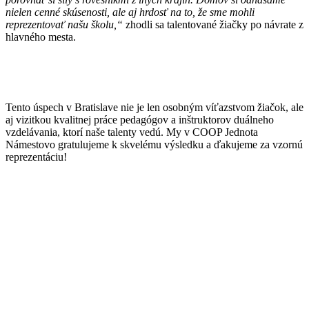
nielen cenné skúsenosti, ale aj hrdosť na to, že sme mohli
reprezentovať našu školu,“
zhodli sa talentované žiačky po návrate z
hlavného mesta.
Tento úspech v Bratislave nie je len osobným víťazstvom žiačok, ale
aj vizitkou kvalitnej práce pedagógov a inštruktorov duálneho
vzdelávania, ktorí naše talenty vedú. My v COOP Jednota
Námestovo gratulujeme k skvelému výsledku a ďakujeme za vzornú
reprezentáciu!