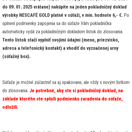
do 09. 01. 2025
vrátane
) nakúpite na jeden pokladničný doklad
výrobky
NESCAFÉ GOLD platné v súťaži, v min. hodnote 6,- €.
Po
splnení podmienky zapojenia sa do súťaže Vám pokladníčka
automaticky vydá za pokladničným dokladom lístok do zlosovania.
Tento lístok stačí vyplniť svojimi údajmi (meno, priezvisko,
adresa a telefonický kontakt) a vhodiť do vyznačenej urny
(súťažný box).
Súťaže je možné zúčastniť sa aj opakovane, ale vždy s novým lístkom
do zlosovania.
J
e potrebné, aby ste si pokladničný doklad, na
základe ktorého ste splnili podmienku zaradenia do súťaže,
odložili.