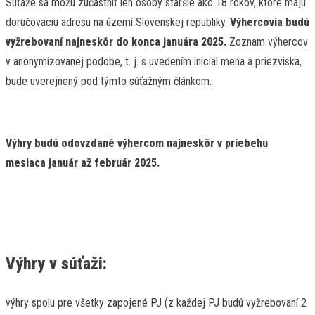
Súťaže sa môžu zúčastniť len osoby staršie ako 18 rokov, ktoré majú
doručovaciu adresu na území Slovenskej republiky.
Výhercovia budú
vyžrebovaní najneskôr do konca januára 2025.
Zoznam výhercov
v anonymizovanej podobe, t. j. s uvedením iniciál mena a priezviska,
bude uverejnený pod týmto súťažným článkom.
Výhry budú odovzdané výhercom najneskôr v priebehu
mesiaca január až február 2025.
Výhry v súťaži:
výhry spolu pre všetky zapojené PJ (z každej PJ budú vyžrebovaní 2